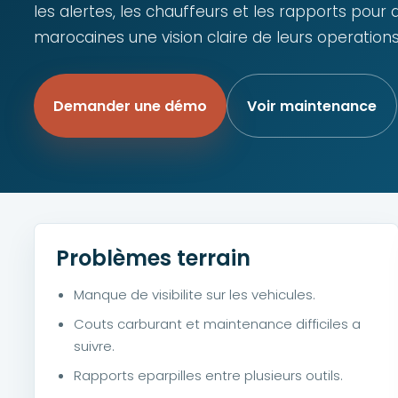
les alertes, les chauffeurs et les rapports pour
marocaines une vision claire de leurs operations
Demander une démo
Voir maintenance
Problèmes terrain
Manque de visibilite sur les vehicules.
Couts carburant et maintenance difficiles a
suivre.
Rapports eparpilles entre plusieurs outils.